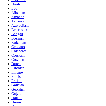
Hindi
Lao
Albanian
Amharic
Armenian
Azerbaijani
Belarusian
Bengali
Bosnian
Bulgarian
Cebuano
Chichewa
Corsican
Croatian
Dutch
Estonian
Filipino
Finnish
Frisian
Galician
Georgian
Gujarati
Haitian
Hausa