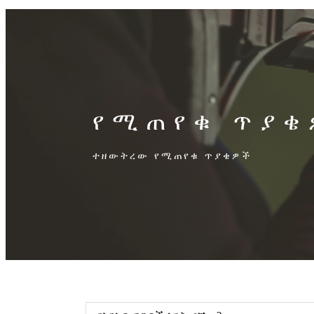
የሚጠየቁ ጥያቄ
ተዘውትረው የሚጠየቁ ጥያቄዎች