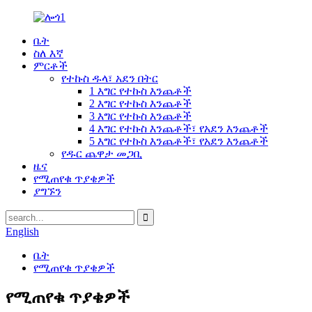
ቤት
ስለ እኛ
ምርቶች
የተኩስ ዱላ፣ አደን በትር
1 እግር የተኩስ እንጨቶች
2 እግር የተኩስ እንጨቶች
3 እግር የተኩስ እንጨቶች
4 እግር የተኩስ እንጨቶች፣ የአደን እንጨቶች
5 እግር የተኩስ እንጨቶች፣ የአደን እንጨቶች
የዱር ጨዋታ መጋቢ
ዜና
የሚጠየቁ ጥያቄዎች
ያግኙን
English
ቤት
የሚጠየቁ ጥያቄዎች
የሚጠየቁ ጥያቄዎች