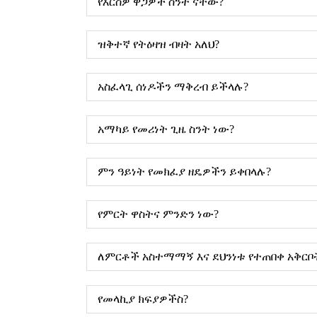
የእርስዎ ዋጋዎች ስንት ናቸው?
ዝቅተኛ የትዕዛዝ ብዛት አለህ?
አስፈላጊ ሰነዶችን ማቅረብ ይችላሉ?
አማካይ የመሪነት ጊዜ ስንት ነው?
ምን ዓይነት የመክፈያ ዘዴዎችን ይቀበላሉ?
የምርት ዋስትና ምንድን ነው?
ለምርቶች አስተማማኝ እና ደህንነቱ የተጠበቀ አቅርቦ
የመላኪያ ክፍያዎችስ?