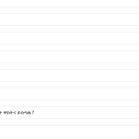
ት ዋስትና ይሰጣሉ?