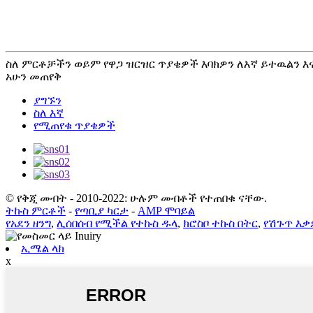
ስለ ምርቶቻችን ወይም የዋጋ ዝርዝር ጥያቄዎች እባክዎን ለእኛ ይተዉልን እና 
አሁን መጠየቅ
ያግኙን
ስለ እኛ
የሚጠየቁ ጥያቄዎች
© የቅጂ መብት - 2010-2022: ሁሉም መብቶች የተጠበቁ ናቸው.
ትኩስ ምርቶች
-
የጣቢያ ካርታ
-
AMP ሞባይል
የአደን ዘንግ
,
ሊሰበሰብ የሚችል የተኩስ ዱላ
,
ክሮስቦ ተኩስ በትር
,
የሽጉጥ እ
ኢሜል ላክ
x