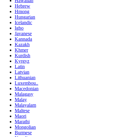
Hawaiian
Hebrew
Hmong
Hungarian
Icelandic
Igbo
Javanese
Kannada
Kazakh
Khmer
Kurdish
Kyrgyz
Latin
Latvian
Lithuanian
Luxembou..
Macedonian
Malagasy
Malay
Malayalam
Maltese
Maori
Marathi
Mongolian
Burmese