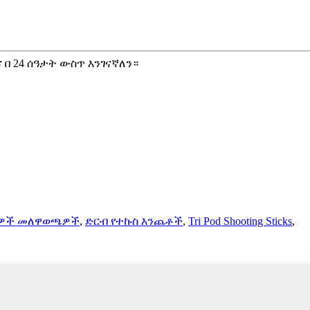
በ 24 ሰዓታት ውስጥ እንገናኛለን።
ቃዎች መለዋወጫዎች
,
ድርብ የተኩስ እንጨቶች
,
Tri Pod Shooting Sticks
,