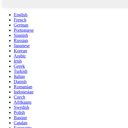
English
French
German
Portuguese
Spanish
Russian
Japanese
Korean
Arabic
Irish
Greek
Turkish
Italian
Danish
Romanian
Indonesian
Czech
Afrikaans
Swedish
Polish
Basque
Catalan
Esperanto