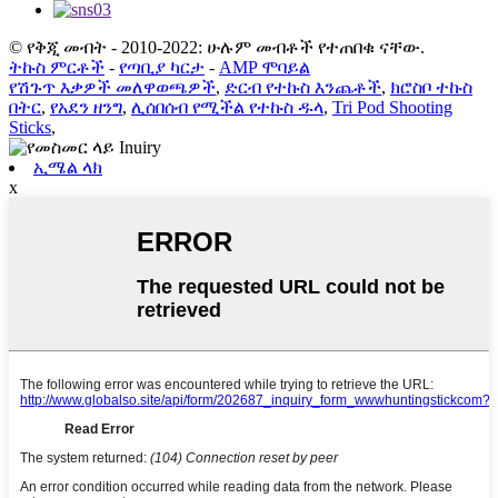
© የቅጂ መብት - 2010-2022: ሁሉም መብቶች የተጠበቁ ናቸው.
ትኩስ ምርቶች
-
የጣቢያ ካርታ
-
AMP ሞባይል
የሽጉጥ እቃዎች መለዋወጫዎች
,
ድርብ የተኩስ እንጨቶች
,
ክሮስቦ ተኩስ
በትር
,
የአደን ዘንግ
,
ሊሰበሰብ የሚችል የተኩስ ዱላ
,
Tri Pod Shooting
Sticks
,
ኢሜል ላክ
x