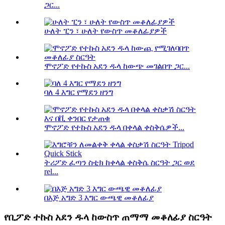
ጋር...
ሁለት ፒን ፣ ሁለት የውስጥ መቆለፊያዎች
ሞኖፖድ የተኩስ አደን ዱላ ከውጭ መገልበጥ ጋር...
ባለ 4 እግር የማደን ዘንግ
ሞኖፖድ የተኩስ አደን ዱላ በቀላል ቀስቅሴዎች...
ትሪፖድ ፈጣን ስቲክ ከቀላል ቀስቅሴ ስርዓት ጋር ወደ
rel...
በእጅ አግድ 3 እግር ውጫዊ መቆለፊያ
የቢፖድ ተኩስ አደን ዱላ ከውስጥ ጠማማ መቆለፊያ ስርዓት