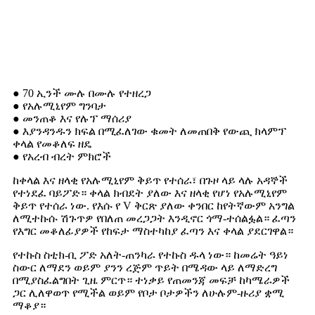
የምርት ባህሪያት
● 70 ኢንች ሙሉ በሙሉ የተዘረጋ
● የአሉሚኒየም ግንባታ
● መንጠቆ እና የሉፕ ማሰሪያ
● እያንዳንዱን ክፍል በሚፈለገው ቁመት ለመጠበቅ የውጪ ክላምፕ
ቀላል የመቆለፍ ዘዴ
● የአረብ ብረት ምክሮች
ከቀላል እና ዘላቂ የአሉሚኒየም ቅይጥ የተሰራ፣ በጉዞ ላይ ላሉ አዳኞች
የተነደፈ ባይፖድ። ቀላል ክብደት ያለው እና ዘላቂ የሆነ የአሉሚኒየም
ቅይጥ የተሰራ ነው. የእሱ የ V ቅርጽ ያለው ቀንበር ከየትኛውም አንግል
ለሚተኩሱ ሽጉጥዎ የበለጠ መረጋጋት እንዲኖር ጎማ-ተሰልፏል። ፈጣን
የእግር መቆለፊያዎች የከፍታ ማስተካከያ ፈጣን እና ቀላል ያደርገዋል።
የተኩስ ስቲክ-ቢ ፖድ አለት-ጠንካራ የተኩስ ዱላ ነው። ከመሬት ዓይነ
ስውር ለማደን ወይም ያንን ረጅም ጥይት በሜዳው ላይ ለማድረግ
በሚያስፈልግበት ጊዜ ምርጥ። ተነቃይ የጠመንጃ መፍቻ ከካሜራዎች
ጋር ሊለዋወጥ የሚችል ወይም የቦታ ቦታዎችን ለሁሉም-ዙሪያ ቋሚ
ማቆያ።