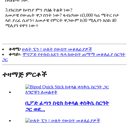
ስብስቦች ነው.
3.የእርስዎ ኩባንያ ምን ያህል ትልቅ ነው?
አመታዊ የውጤት ዋጋ ስንት ነው? ፋብሪካው በ3,000 ካሬ ሜትር ቦታ
ላይ ያረፈ ሲሆን፥ አመታዊ የምርት ዋጋውም ከ30 ሚሊየን እስከ 40
ሚሊየን ዩዋን ነው።
ቀዳሚ፡
ሁለት ፒን ፣ ሁለት የውስጥ መቆለፊያዎች
ቀጣይ፡-
ሞኖፖድ የተኩስ አደን ዱላ ከውስጥ ጠማማ መቆለፊያ ስርዓት
ጋር
ተዛማጅ ምርቶች
ቢፖድ ፈጣን ስቲክ ከቀላል ቀስቅሴ ስርዓት
ጋር ወደ...