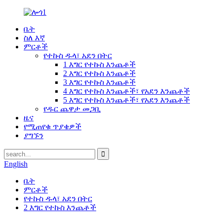
ቤት
ስለ እኛ
ምርቶች
የተኩስ ዱላ፣ አደን በትር
1 እግር የተኩስ እንጨቶች
2 እግር የተኩስ እንጨቶች
3 እግር የተኩስ እንጨቶች
4 እግር የተኩስ እንጨቶች፣ የአደን እንጨቶች
5 እግር የተኩስ እንጨቶች፣ የአደን እንጨቶች
የዱር ጨዋታ መጋቢ
ዜና
የሚጠየቁ ጥያቄዎች
ያግኙን
English
ቤት
ምርቶች
የተኩስ ዱላ፣ አደን በትር
2 እግር የተኩስ እንጨቶች