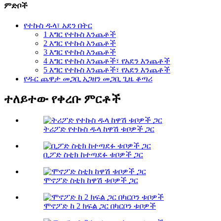
ምድቦች
የተኩስ ዱላ፣ አደን በትር
1 እግር የተኩስ እንጨቶች
2 እግር የተኩስ እንጨቶች
3 እግር የተኩስ እንጨቶች
4 እግር የተኩስ እንጨቶች፣ የአደን እንጨቶች
5 እግር የተኩስ እንጨቶች፣ የአደን እንጨቶች
የዱር ጨዋታ መጋቢ አጋዘን መጋቢ ጊዜ ቆጣሪ
ተለይተው የቀረቡ ምርቶች
ትሪፖድ የተኩስ ዱላ ከዋሽ ቱቦዎች ጋር
ቢፖድ ስቲክ ከተጣደፉ ቱቦዎች ጋር
ሞኖፖድ ስቲክ ከዋሽ ቱቦዎች ጋር
ሞኖፖድ ከ 2 ክፍል ጋር በካርቦን ቱቦዎች