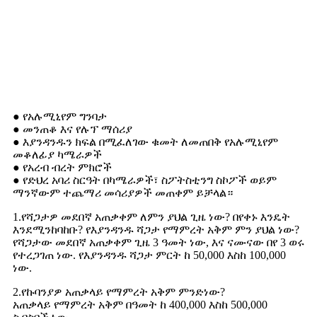
Bipod Shooting Stick
● የአሉሚኒየም ግንባታ
● መንጠቆ እና የሉፕ ማሰሪያ
● እያንዳንዱን ክፍል በሚፈለገው ቁመት ለመጠበቅ የአሉሚኒየም
መቆለፊያ ካሜራዎች
● የአረብ ብረት ምክሮች
● የድህረ አባሪ ስርዓት በካሜራዎች፣ ስፖትስቲንግ ስኮፖች ወይም
ማንኛውም ተጨማሪ መሳሪያዎች መጠቀም ይቻላል።
1.የሻጋታዎ መደበኛ አጠቃቀም ለምን ያህል ጊዜ ነው? በየቀኑ እንዴት
እንደሚንከባከቡ? የእያንዳንዱ ሻጋታ የማምረት አቅም ምን ያህል ነው?
የሻጋታው መደበኛ አጠቃቀም ጊዜ 3 ዓመት ነው, እና ናሙናው በየ 3 ወሩ
የተረጋገጠ ነው. የእያንዳንዱ ሻጋታ ምርት ከ 50,000 እስከ 100,000
ነው.
2.የኩባንያዎ አጠቃላይ የማምረት አቅም ምንድነው?
አጠቃላይ የማምረት አቅም በዓመት ከ 400,000 እስከ 500,000