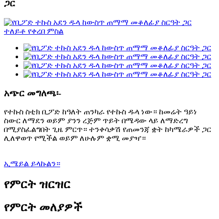
ጋር
አጭር መግለጫ፡-
የተኩስ ስቲክ ቢፖድ ከዓለት ጠንካራ የተኩስ ዱላ ነው። ከመሬት ዓይነ
ስውር ለማደን ወይም ያንን ረጅም ጥይት በሜዳው ላይ ለማድረግ
በሚያስፈልግበት ጊዜ ምርጥ። ተንቀሳቃሽ የጠመንጃ ቋት ከካሜራዎች ጋር
ሊለዋወጥ የሚችል ወይም ለሁሉም ቋሚ መያዣ።
ኢሜይል ይላኩልን።
የምርት ዝርዝር
የምርት መለያዎች