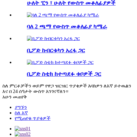
ሁለት ፒን ፣ ሁለት የውስጥ መቆለፊያዎች
ባለ 2 ጫማ የውስጥ መቆለፊያ ካሜራ
ቢፖድ ከብርቱካን አረፋ ጋር
ቢፖድ ስቲክ ከተጣደፉ ቱቦዎች ጋር
ስለ ምርቶቻችን ወይም የዋጋ ዝርዝር ጥያቄዎች እባክዎን ለእኛ ይተዉልን
እና በ 24 ሰዓታት ውስጥ እንገናኛለን።
አሁን መጠየቅ
ያግኙን
ስለ እኛ
የሚጠየቁ ጥያቄዎች