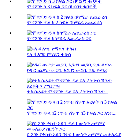
ሞኖፖድ ከ 3 ክፍል ጋር በካርቦን ቱቦዎች
ሞኖፖድ ዱላ ከ 2 ክፍል በካሜራ አጨራረስ
ሞኖፖድ ዱላ ከካሜራ አጨራረስ ጋር
ባለ 4 እግር የማደን ተኩስ
የዱር ጨዋታ መጋቢ አጋዘን መጋቢ ጊዜ ቆጣሪ
ተኩስ/አደን ሞኖፖድ ዱላ ባለ 2 ነጥብ ሽጉጥ...
ሞኖፖድ ዱላ በ2 ነጥብ ሽጉጥ ከ3 ክፍል ጋር እንደ...
ቢፖድ የተኩስ አደን በትር ከውስጥ ጠማማ መቆለፊያ