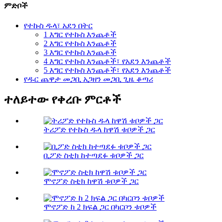
ምድቦች
የተኩስ ዱላ፣ አደን በትር
1 እግር የተኩስ እንጨቶች
2 እግር የተኩስ እንጨቶች
3 እግር የተኩስ እንጨቶች
4 እግር የተኩስ እንጨቶች፣ የአደን እንጨቶች
5 እግር የተኩስ እንጨቶች፣ የአደን እንጨቶች
የዱር ጨዋታ መጋቢ አጋዘን መጋቢ ጊዜ ቆጣሪ
ተለይተው የቀረቡ ምርቶች
ትሪፖድ የተኩስ ዱላ ከዋሽ ቱቦዎች ጋር
ቢፖድ ስቲክ ከተጣደፉ ቱቦዎች ጋር
ሞኖፖድ ስቲክ ከዋሽ ቱቦዎች ጋር
ሞኖፖድ ከ 2 ክፍል ጋር በካርቦን ቱቦዎች