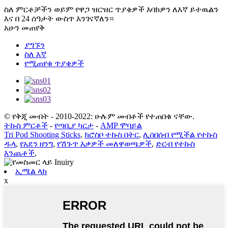
ስለ ምርቶቻችን ወይም የዋጋ ዝርዝር ጥያቄዎች እባክዎን ለእኛ ይተዉልን
እና በ 24 ሰዓታት ውስጥ እንገናኛለን።
አሁን መጠየቅ
ያግኙን
ስለ እኛ
የሚጠየቁ ጥያቄዎች
© የቅጂ መብት - 2010-2022: ሁሉም መብቶች የተጠበቁ ናቸው.
ትኩስ ምርቶች
-
የጣቢያ ካርታ
-
AMP ሞባይል
Tri Pod Shooting Sticks
,
ክሮስቦ ተኩስ በትር
,
ሊሰበሰብ የሚችል የተኩስ
ዱላ
,
የአደን ዘንግ
,
የሽጉጥ እቃዎች መለዋወጫዎች
,
ድርብ የተኩስ
እንጨቶች
,
ኢሜል ላክ
x