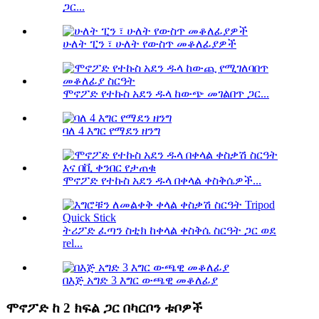
ጋር...
ሁለት ፒን ፣ ሁለት የውስጥ መቆለፊያዎች
ሞኖፖድ የተኩስ አደን ዱላ ከውጭ መገልበጥ ጋር...
ባለ 4 እግር የማደን ዘንግ
ሞኖፖድ የተኩስ አደን ዱላ በቀላል ቀስቅሴዎች...
ትሪፖድ ፈጣን ስቲክ ከቀላል ቀስቅሴ ስርዓት ጋር ወደ
rel...
በእጅ አግድ 3 እግር ውጫዊ መቆለፊያ
ሞኖፖድ ከ 2 ክፍል ጋር በካርቦን ቱቦዎች