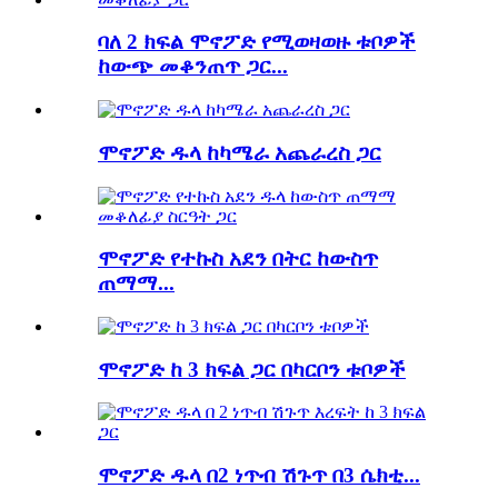
ባለ 2 ክፍል ሞኖፖድ የሚወዛወዙ ቱቦዎች
ከውጭ መቆንጠጥ ጋር...
ሞኖፖድ ዱላ ከካሜራ አጨራረስ ጋር
ሞኖፖድ የተኩስ አደን በትር ከውስጥ
ጠማማ...
ሞኖፖድ ከ 3 ክፍል ጋር በካርቦን ቱቦዎች
ሞኖፖድ ዱላ በ2 ነጥብ ሽጉጥ በ3 ሴክቲ...