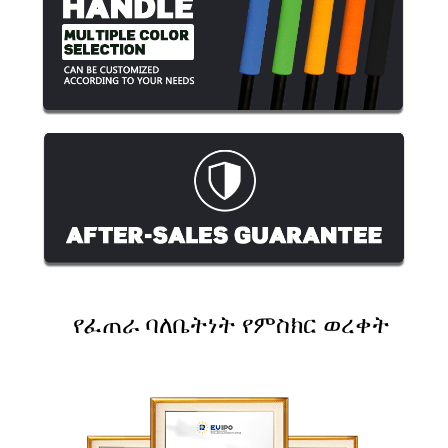
የፈጠራ ባለቤትነት የምስክር ወረቀት