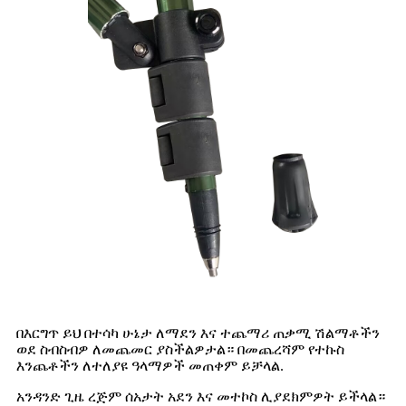
በእርግጥ ይህ በተሳካ ሁኔታ ለማደን እና ተጨማሪ ጠቃሚ ሽልማቶችን
ወደ ስብስብዎ ለመጨመር ያስችልዎታል። በመጨረሻም የተኩስ
እንጨቶችን ለተለያዩ ዓላማዎች መጠቀም ይቻላል.
አንዳንድ ጊዜ ረጅም ሰአታት አደን እና መተኮስ ሊያደክምዎት ይችላል።