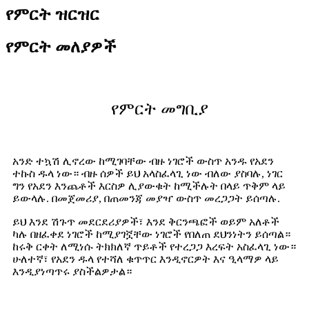
የምርት ዝርዝር
የምርት መለያዎች
የምርት መግቢያ
አንድ ተኳሽ ሊኖረው ከሚገባቸው ብዙ ነገሮች ውስጥ አንዱ የአደን
ተኩስ ዱላ ነው። ብዙ ሰዎች ይህ አላስፈላጊ ነው ብለው ያስባሉ, ነገር
ግን የአደን እንጨቶች እርስዎ ሊያውቁት ከሚችሉት በላይ ጥቅም ላይ
ይውላሉ. በመጀመሪያ, በጠመንጃ መያዣ ውስጥ መረጋጋት ይሰጣሉ.
ይህ እንደ ሽጉጥ መደርደሪያዎች፣ እንደ ቅርንጫፎች ወይም አለቶች
ካሉ በዘፈቀደ ነገሮች ከሚያገኟቸው ነገሮች የበለጠ ደህንነትን ይሰጣል።
ከሩቅ ርቀት ለሚነሱ ትክክለኛ ጥይቶች የተረጋጋ እረፍት አስፈላጊ ነው።
ሁለተኛ፣ የአደን ዱላ የተሻለ ቁጥጥር እንዲኖርዎት እና ዒላማዎ ላይ
እንዲያነጣጥሩ ያስችልዎታል።