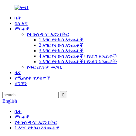
ቤት
ስለ እኛ
ምርቶች
የተኩስ ዱላ፣ አደን በትር
1 እግር የተኩስ እንጨቶች
2 እግር የተኩስ እንጨቶች
3 እግር የተኩስ እንጨቶች
4 እግር የተኩስ እንጨቶች፣ የአደን እንጨቶች
5 እግር የተኩስ እንጨቶች፣ የአደን እንጨቶች
የዱር ጨዋታ መጋቢ
ዜና
የሚጠየቁ ጥያቄዎች
ያግኙን
English
ቤት
ምርቶች
የተኩስ ዱላ፣ አደን በትር
1 እግር የተኩስ እንጨቶች