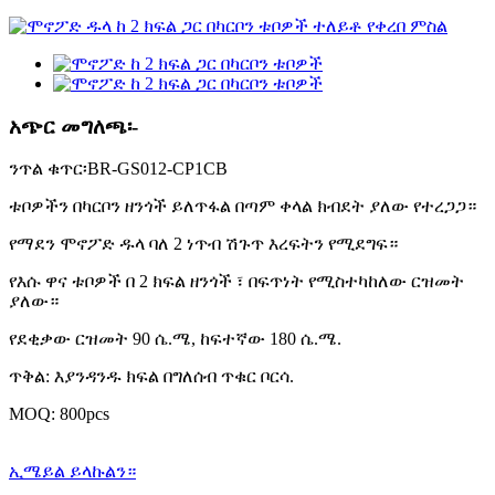
አጭር መግለጫ፡-
ንጥል ቁጥር፡BR-GS012-CP1CB
ቱቦዎችን በካርቦን ዘንጎች ይለጥፋል በጣም ቀላል ክብደት ያለው የተረጋጋ።
የማደን ሞኖፖድ ዱላ ባለ 2 ነጥብ ሽጉጥ እረፍትን የሚደግፍ።
የእሱ ዋና ቱቦዎች በ 2 ክፍል ዘንጎች ፣ በፍጥነት የሚስተካከለው ርዝመት
ያለው።
የደቂቃው ርዝመት 90 ሴ.ሜ, ከፍተኛው 180 ሴ.ሜ.
ጥቅል: እያንዳንዱ ክፍል በግለሰብ ጥቁር ቦርሳ.
MOQ: 800pcs
ኢሜይል ይላኩልን።