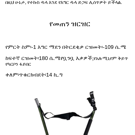
በዚህ ሁኔታ, የተኩስ ዱላ እንደ የእግር ዱላ ድጋፍ ሊሰጥዎት ይችላል.
የመጠን ዝርዝር
የምርት ስም፡-
1 እግር ማደን በትር
ደቂቃ ርዝመት፡-
109 ሴ.ሜ
ከፍተኛ ርዝመት፡
180 ሴ.ሜ
የቧንቧ እቃዎች;
የአሉሚኒየም ቅይጥ
የካርቦን ፋይበር
ቀለም፡
ጥቁር
ክብደት፡
14 ኪ.ግ