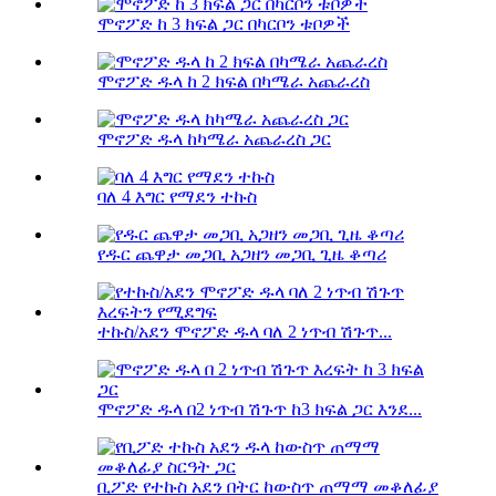
ሞኖፖድ ከ 3 ክፍል ጋር በካርቦን ቱቦዎች
ሞኖፖድ ዱላ ከ 2 ክፍል በካሜራ አጨራረስ
ሞኖፖድ ዱላ ከካሜራ አጨራረስ ጋር
ባለ 4 እግር የማደን ተኩስ
የዱር ጨዋታ መጋቢ አጋዘን መጋቢ ጊዜ ቆጣሪ
ተኩስ/አደን ሞኖፖድ ዱላ ባለ 2 ነጥብ ሽጉጥ...
ሞኖፖድ ዱላ በ2 ነጥብ ሽጉጥ ከ3 ክፍል ጋር እንደ...
ቢፖድ የተኩስ አደን በትር ከውስጥ ጠማማ መቆለፊያ