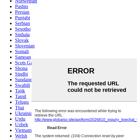
Norwegian
Pashto
Persian
Punjabi
Serbian
Sesotho
Sinhala
Slovak
Slovenian
Somali
Samoan
Scots Gaelic
Shona
Sindhi
Sundanese
Swahili
Tajik
Tamil
Telugu
Thai
Ukrainian
Urdu
Uzbek
Vietnamese
Welsh