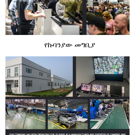
የኩባንያው መግቢያ