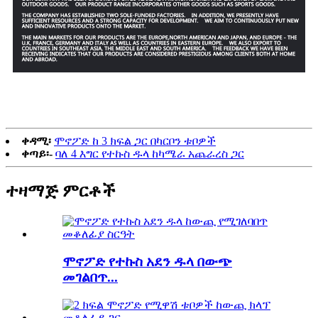
ቀዳሚ፡
ሞኖፖድ ከ 3 ክፍል ጋር በካርቦን ቱቦዎች
ቀጣይ፡-
ባለ 4 እግር የተኩስ ዱላ ከካሜራ አጨራረስ ጋር
ተዛማጅ ምርቶች
ሞኖፖድ የተኩስ አደን ዱላ በውጭ
መገልበጥ...