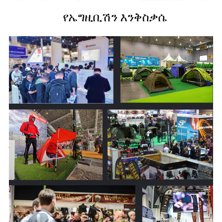
የኤግዚቢሽን እንቅስቃሴ