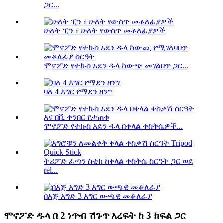
ጋር...
ሁለት ፒን ፣ ሁለት የውስጥ መቆለፊያዎች
ሞኖፖድ የተኩስ አደን ዱላ ከውጭ መገልበጥ ጋር...
ባለ 4 እግር የማደን ዘንግ
ሞኖፖድ የተኩስ አደን ዱላ በቀላል ቀስቅሴዎች...
ትሪፖድ ፈጣን ስቲክ ከቀላል ቀስቅሴ ስርዓት ጋር ወደ
rel...
በእጅ አግድ 3 እግር ውጫዊ መቆለፊያ
ሞኖፖድ ዱላ በ 2 ነጥብ ሽጉጥ እረፍት ከ 3 ክፍል ጋር