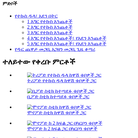
ምድቦች
የተኩስ ዱላ፣ አደን በትር
1 እግር የተኩስ እንጨቶች
2 እግር የተኩስ እንጨቶች
3 እግር የተኩስ እንጨቶች
4 እግር የተኩስ እንጨቶች፣ የአደን እንጨቶች
5 እግር የተኩስ እንጨቶች፣ የአደን እንጨቶች
የዱር ጨዋታ መጋቢ አጋዘን መጋቢ ጊዜ ቆጣሪ
ተለይተው የቀረቡ ምርቶች
ትሪፖድ የተኩስ ዱላ ከዋሽ ቱቦዎች ጋር
ቢፖድ ስቲክ ከተጣደፉ ቱቦዎች ጋር
ሞኖፖድ ስቲክ ከዋሽ ቱቦዎች ጋር
ሞኖፖድ ከ 2 ክፍል ጋር በካርቦን ቱቦዎች