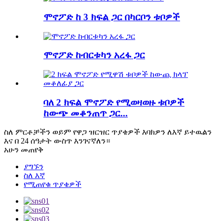
ሞኖፖድ ከ 3 ክፍል ጋር በካርቦን ቱቦዎች
ሞኖፖድ ከብርቱካን አረፋ ጋር
ባለ 2 ክፍል ሞኖፖድ የሚወዛወዙ ቱቦዎች
ከውጭ መቆንጠጥ ጋር...
ስለ ምርቶቻችን ወይም የዋጋ ዝርዝር ጥያቄዎች እባክዎን ለእኛ ይተዉልን
እና በ 24 ሰዓታት ውስጥ እንገናኛለን።
አሁን መጠየቅ
ያግኙን
ስለ እኛ
የሚጠየቁ ጥያቄዎች