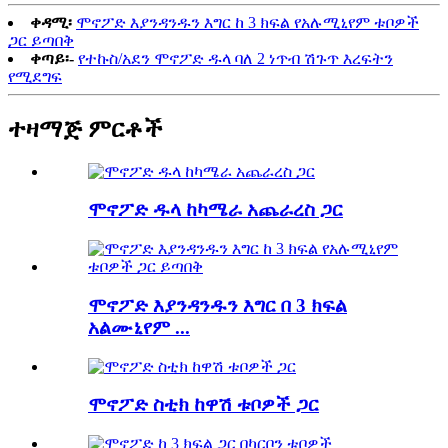
ቀዳሚ፡
ሞኖፖድ እያንዳንዱን እግር ከ 3 ክፍል የአሉሚኒየም ቱቦዎች
ጋር ይጣበቅ
ቀጣይ፡-
የተኩስ/አደን ሞኖፖድ ዱላ ባለ 2 ነጥብ ሽጉጥ እረፍትን
የሚደግፍ
ተዛማጅ ምርቶች
ሞኖፖድ ዱላ ከካሜራ አጨራረስ ጋር
ሞኖፖድ እያንዳንዱን እግር በ 3 ክፍል
አልሙኒየም ...
ሞኖፖድ ስቲክ ከዋሽ ቱቦዎች ጋር