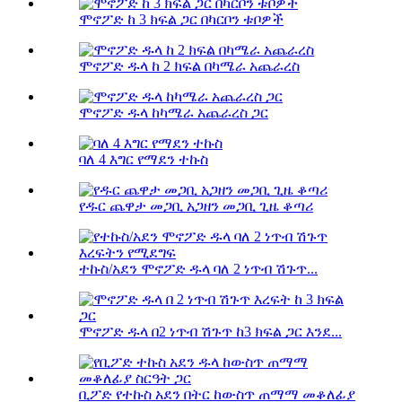
ሞኖፖድ ከ 3 ክፍል ጋር በካርቦን ቱቦዎች
ሞኖፖድ ዱላ ከ 2 ክፍል በካሜራ አጨራረስ
ሞኖፖድ ዱላ ከካሜራ አጨራረስ ጋር
ባለ 4 እግር የማደን ተኩስ
የዱር ጨዋታ መጋቢ አጋዘን መጋቢ ጊዜ ቆጣሪ
ተኩስ/አደን ሞኖፖድ ዱላ ባለ 2 ነጥብ ሽጉጥ...
ሞኖፖድ ዱላ በ2 ነጥብ ሽጉጥ ከ3 ክፍል ጋር እንደ...
ቢፖድ የተኩስ አደን በትር ከውስጥ ጠማማ መቆለፊያ