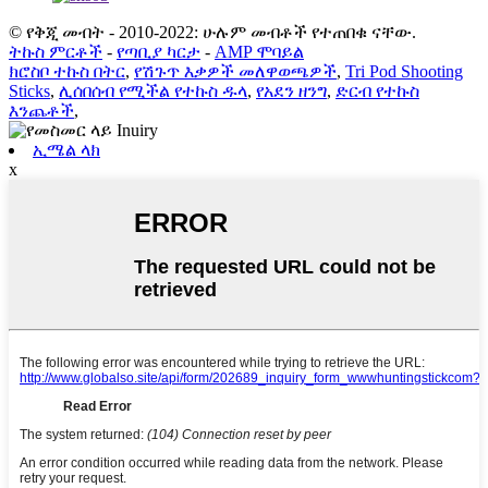
© የቅጂ መብት - 2010-2022: ሁሉም መብቶች የተጠበቁ ናቸው.
ትኩስ ምርቶች
-
የጣቢያ ካርታ
-
AMP ሞባይል
ክሮስቦ ተኩስ በትር
,
የሽጉጥ እቃዎች መለዋወጫዎች
,
Tri Pod Shooting
Sticks
,
ሊሰበሰብ የሚችል የተኩስ ዱላ
,
የአደን ዘንግ
,
ድርብ የተኩስ
እንጨቶች
,
ኢሜል ላክ
x