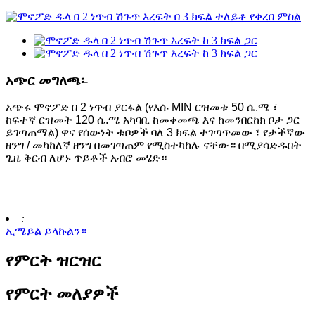
አጭር መግለጫ፡-
አጭሩ ሞኖፖድ በ 2 ነጥብ ያርፋል (የእሱ MIN ርዝመቱ 50 ሴ.ሜ ፣
ከፍተኛ ርዝመት 120 ሴ.ሜ አካባቢ ከመቀመጫ እና ከመንበርከክ ቦታ ጋር
ይገጣጠማል) ዋና የሰውነት ቱቦዎች ባለ 3 ክፍል ተገጣጥመው ፣ የታችኛው
ዘንግ / መካከለኛ ዘንግ በመገጣጠም የሚስተካከሉ ናቸው። በሚያሳድዱበት
ጊዜ ቅርብ ለሆኑ ጥይቶች አብሮ መሄድ።
:
ኢሜይል ይላኩልን።
የምርት ዝርዝር
የምርት መለያዎች