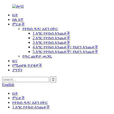
ቤት
ስለ እኛ
ምርቶች
የተኩስ ዱላ፣ አደን በትር
1 እግር የተኩስ እንጨቶች
2 እግር የተኩስ እንጨቶች
3 እግር የተኩስ እንጨቶች
4 እግር የተኩስ እንጨቶች፣ የአደን እንጨቶች
5 እግር የተኩስ እንጨቶች፣ የአደን እንጨቶች
የዱር ጨዋታ መጋቢ
ዜና
የሚጠየቁ ጥያቄዎች
ያግኙን
English
ቤት
ምርቶች
የተኩስ ዱላ፣ አደን በትር
1 እግር የተኩስ እንጨቶች