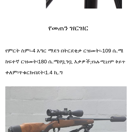
የመጠን ዝርዝር
የምርት ስም፡-
4 እግር ማደን በትር
ደቂቃ ርዝመት፡-
109 ሴ.ሜ
ከፍተኛ ርዝመት፡
180 ሴ.ሜ
የቧንቧ እቃዎች;
የአሉሚኒየም ቅይጥ
ቀለም፡
ጥቁር
ክብደት፡
1.4 ኪ.ግ