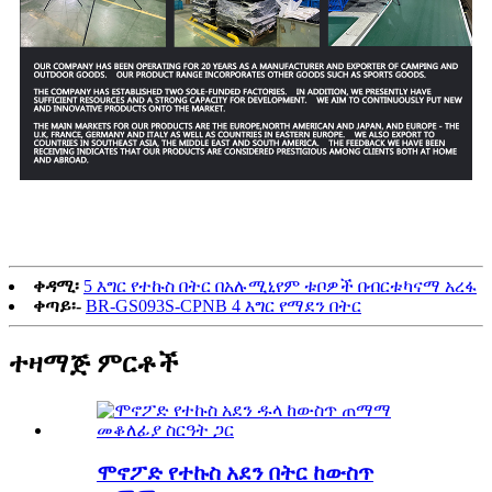
ቀዳሚ፡
5 እግር የተኩስ በትር በአሉሚኒየም ቱቦዎች በብርቱካናማ አረፋ
ቀጣይ፡-
BR-GS093S-CPNB 4 እግር የማደን በትር
ተዛማጅ ምርቶች
ሞኖፖድ የተኩስ አደን በትር ከውስጥ