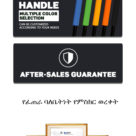
የፈጠራ ባለቤትነት የምስክር ወረቀት