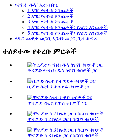
የተኩስ ዱላ፣ አደን በትር
1 እግር የተኩስ እንጨቶች
2 እግር የተኩስ እንጨቶች
3 እግር የተኩስ እንጨቶች
4 እግር የተኩስ እንጨቶች፣ የአደን እንጨቶች
5 እግር የተኩስ እንጨቶች፣ የአደን እንጨቶች
የዱር ጨዋታ መጋቢ አጋዘን መጋቢ ጊዜ ቆጣሪ
ተለይተው የቀረቡ ምርቶች
ትሪፖድ የተኩስ ዱላ ከዋሽ ቱቦዎች ጋር
ቢፖድ ስቲክ ከተጣደፉ ቱቦዎች ጋር
ሞኖፖድ ስቲክ ከዋሽ ቱቦዎች ጋር
ሞኖፖድ ከ 2 ክፍል ጋር በካርቦን ቱቦዎች
ሞኖፖድ ከ 3 ክፍል ጋር በካርቦን ቱቦዎች