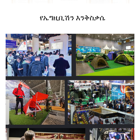
የኤግዚቢሽን እንቅስቃሴ