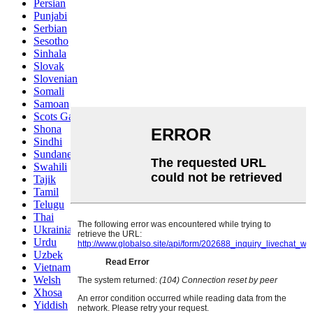
Persian
Punjabi
Serbian
Sesotho
Sinhala
Slovak
Slovenian
Somali
Samoan
Scots Gaelic
Shona
Sindhi
Sundanese
Swahili
Tajik
Tamil
Telugu
Thai
Ukrainian
Urdu
Uzbek
Vietnamese
Welsh
Xhosa
Yiddish