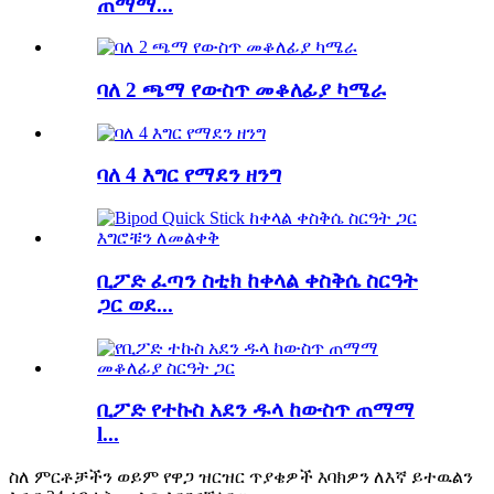
ጠማማ...
ባለ 2 ጫማ የውስጥ መቆለፊያ ካሜራ
ባለ 4 እግር የማደን ዘንግ
ቢፖድ ፈጣን ስቲክ ከቀላል ቀስቅሴ ስርዓት
ጋር ወደ...
ቢፖድ የተኩስ አደን ዱላ ከውስጥ ጠማማ
l...
ስለ ምርቶቻችን ወይም የዋጋ ዝርዝር ጥያቄዎች እባክዎን ለእኛ ይተዉልን