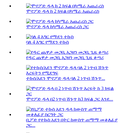
ሞኖፖድ ዱላ ከ 2 ክፍል በካሜራ አጨራረስ
ሞኖፖድ ዱላ ከካሜራ አጨራረስ ጋር
ባለ 4 እግር የማደን ተኩስ
የዱር ጨዋታ መጋቢ አጋዘን መጋቢ ጊዜ ቆጣሪ
ተኩስ/አደን ሞኖፖድ ዱላ ባለ 2 ነጥብ ሽጉጥ...
ሞኖፖድ ዱላ በ2 ነጥብ ሽጉጥ ከ3 ክፍል ጋር እንደ...
ቢፖድ የተኩስ አደን በትር ከውስጥ ጠማማ መቆለፊያ
ጋር...