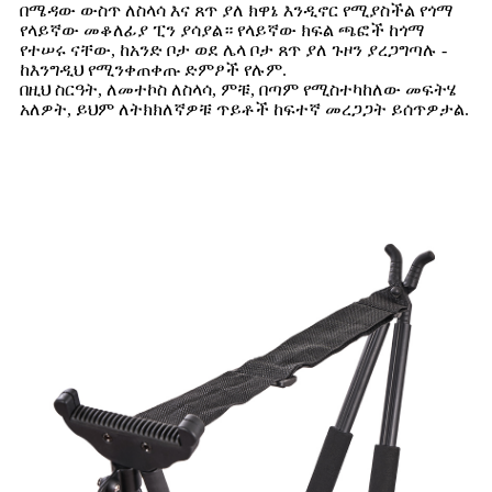
በሜዳው ውስጥ ለስላሳ እና ጸጥ ያለ ክዋኔ እንዲኖር የሚያስችል የጎማ
የላይኛው መቆለፊያ ፒን ያሳያል። የላይኛው ክፍል ጫፎች ከጎማ
የተሠሩ ናቸው, ከአንድ ቦታ ወደ ሌላ ቦታ ጸጥ ያለ ጉዞን ያረጋግጣሉ -
ከእንግዲህ የሚንቀጠቀጡ ድምፆች የሉም.
በዚህ ስርዓት, ለመተኮስ ለስላሳ, ምቹ, በጣም የሚስተካከለው መፍትሄ
አለዎት, ይህም ለትክክለኛዎቹ ጥይቶች ከፍተኛ መረጋጋት ይሰጥዎታል.