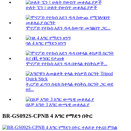
ሁለት ፒን ፣ ሁለት የውስጥ መቆለፊያዎች
ሞኖፖድ የተኩስ አደን ዱላ ከውጭ መገልበጥ ጋር...
ባለ 4 እግር የማደን ዘንግ
ሞኖፖድ የተኩስ አደን ዱላ በቀላል ቀስቅሴዎች...
ትሪፖድ ፈጣን ስቲክ ከቀላል ቀስቅሴ ስርዓት ጋር ወደ
rel...
በእጅ አግድ 3 እግር ውጫዊ መቆለፊያ
BR-GS092S-CPNB 4 እግር የማደን በትር