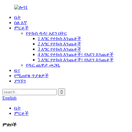
ቤት
ስለ እኛ
ምርቶች
የተኩስ ዱላ፣ አደን በትር
1 እግር የተኩስ እንጨቶች
2 እግር የተኩስ እንጨቶች
3 እግር የተኩስ እንጨቶች
4 እግር የተኩስ እንጨቶች፣ የአደን እንጨቶች
5 እግር የተኩስ እንጨቶች፣ የአደን እንጨቶች
የዱር ጨዋታ መጋቢ
ዜና
የሚጠየቁ ጥያቄዎች
ያግኙን
English
ቤት
ምርቶች
ምድቦች