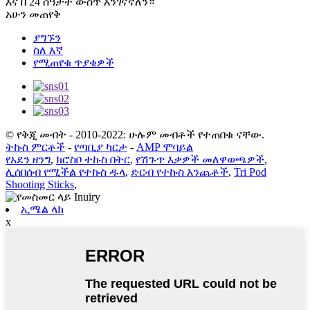
እና በ 24 ሰዓታት ውስጥ እንገናኛለን።
አሁን መጠየቅ
ያግኙን
ስለ እኛ
የሚጠየቁ ጥያቄዎች
© የቅጂ መብት - 2010-2022: ሁሉም መብቶች የተጠበቁ ናቸው.
ትኩስ ምርቶች
-
የጣቢያ ካርታ
-
AMP ሞባይል
የአደን ዘንግ
,
ክሮስቦ ተኩስ በትር
,
የሽጉጥ እቃዎች መለዋወጫዎች
,
ሊሰበሰብ የሚችል የተኩስ ዱላ
,
ድርብ የተኩስ እንጨቶች
,
Tri Pod
Shooting Sticks
,
ኢሜል ላክ
x