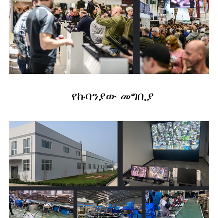
የኩባንያው መግቢያ