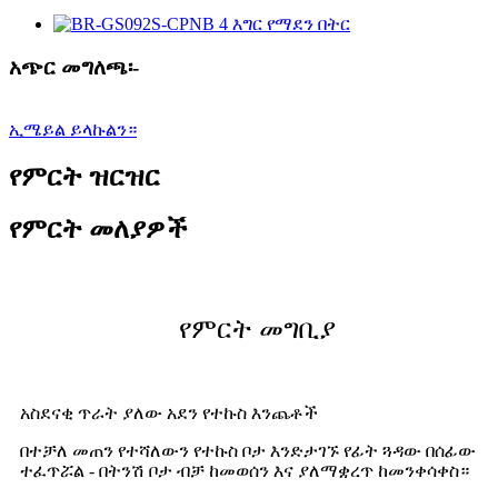
አጭር መግለጫ፡-
ኢሜይል ይላኩልን።
የምርት ዝርዝር
የምርት መለያዎች
የምርት መግቢያ
አስደናቂ ጥራት ያለው አደን የተኩስ እንጨቶች
በተቻለ መጠን የተሻለውን የተኩስ ቦታ እንድታገኙ የፊት ጓዳው በሰፊው
ተፈጥሯል - በትንሽ ቦታ ብቻ ከመወሰን እና ያለማቋረጥ ከመንቀሳቀስ።